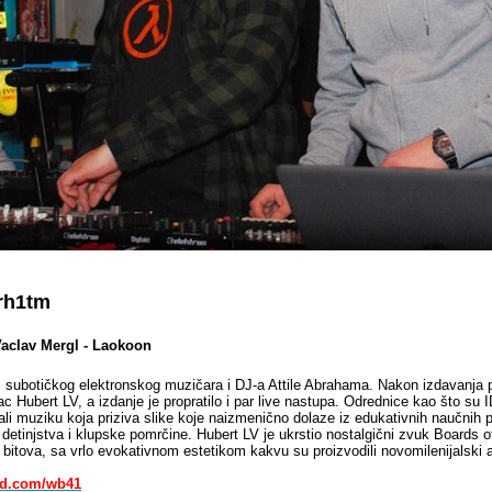
rh1tm
Vaclav Mergl - Laokoon
subotičkog elektronskog muzičara i DJ-a Attile Abrahama. Nakon izdavanja par
c Hubert LV, a izdanje je propratilo i par live nastupa. Odrednice kao što su
ali muziku koja priziva slike koje naizmenično dolaze iz edukativnih naučnih 
 detinjstva i klupske pomrčine. Hubert LV je ukrstio nostalgični zvuk Boards o
 bitova, sa vrlo evokativnom estetikom kakvu su proizvodili novomilenijalski a
ud.com/wb41