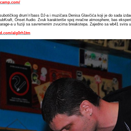
ndcamp.com/
 subotičkog drum’n’bass DJ-a i muzičara Denisa Glavčića koji je do sada izdao
ubKraft, Onset Audio. Zvuk karakteriše spoj mračne atmosphere, bas eksperi
rage-a u fuziji sa savremenim zvucima breakstepa. Zajedno sa wb41 svira u
ud.com/alg0rh1tm