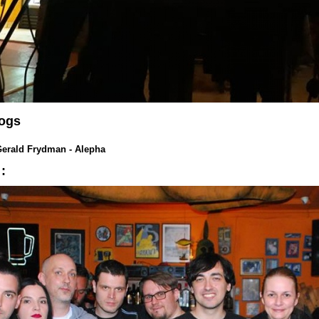
Dogs
Gerald Frydman - Alepha
 :