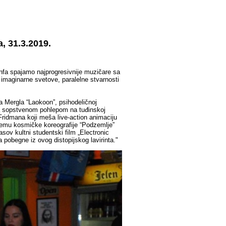
, 31.3.2019.
nfa spajamo najprogresivnije muzičare sa
imaginarne svetove, paralelne stvarnosti
 Mergla “Laokoon”, psihodeličnoj
 sa sopstvenom pohlepom na tuđinskoj
Fridmana koji meša live-action animaciju
temu kosmičke koreografije “Podzemlje”
ov kultni studentski film „Electronic
 pobegne iz ovog distopijskog lavirinta."