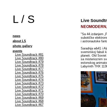
L / S
Live Soundtr
NEOMODERN, w
"Sa 44.izdanjem „F
news
subotičke elektron
about LS
i astronautske fant
photo gallery
Saradnja wb41 i Al
events
svemirskoj fabuli 
Live Soundtrack #81
planeti. Old Sovie
Live Soundtrack #80
sa misterioznim sv
Live Soundtrack #79
estonskog animator
Live Soundtrack #78
Labyrinth THX 1138
Live Soundtrack #77
Live Soundtrack #76
Live Soundtrack #75
Live Soundtrack #74
Live Soundtrack #73
Live Soundtrack #72
Live Soundtrack #71
Live Soundtrack #70
Live Soundtrack #69
Live Soundtrack #68
Live Soundtrack #67