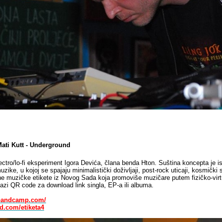
Mati Kutt - Underground
ctro/lo-fi eksperiment Igora Devića, člana benda Hton. Suština koncepta je is
ike, u kojoj se spajaju minimalistički doživljaji, post-rock uticaji, kosmički s
ne muzičke etikete iz Novog Sada koja promoviše muzičare putem fizičko-virtu
alazi QR code za download link singla, EP-a ili albuma.
t.bandcamp.com/
d.com/etiketa4