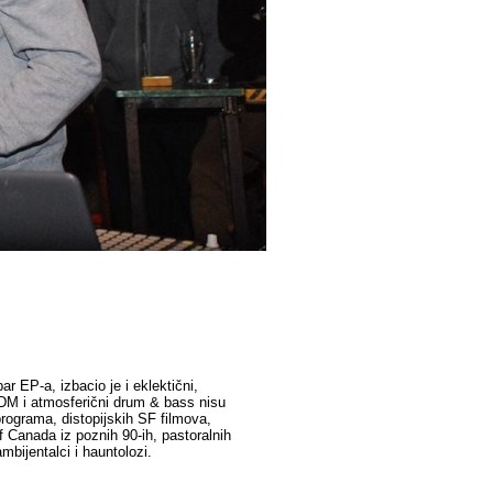
 EP-a, izbacio je i eklektični,
 IDM i atmosferični drum & bass nisu
programa, distopijskih SF filmova,
f Canada iz poznih 90-ih, pastoralnih
mbijentalci i hauntolozi.