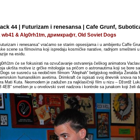
ack 44 | Futurizam i renesansa | Cafe Grunf, Subotica
b41 & Alg0rh1tm, дримкрафт, Old Soviet Dogs
uturizam i renesansa“ vraćamo se starim opsesijama i u ambijentu Caffe Gru
ske scene sa filmovima koji ispredaju kosmičke narative, radnjom smešteni u 
azije na esidu.
g0rh1tm će se fokusirati na ozvučavanje ostvarenja češkog animatora Vaclava
koja ukršta motive iz grčke mitologije sa pričom o astronautima koji se bore
t Dogs se susreću sa neobičnim filmom “Alephah” belgijskog reditelja Žeralda 
emirskim humanolikim avetima. Drimkraft će ispisati svoj dnevnik snova na 
a Mati Kuta. Neomodern je zadužen za najklasičniji film u nizu – Džordž Lukas
 4EB“ smešten je u orvelovski svet nadzora i kontrole sa junakom koji želi da