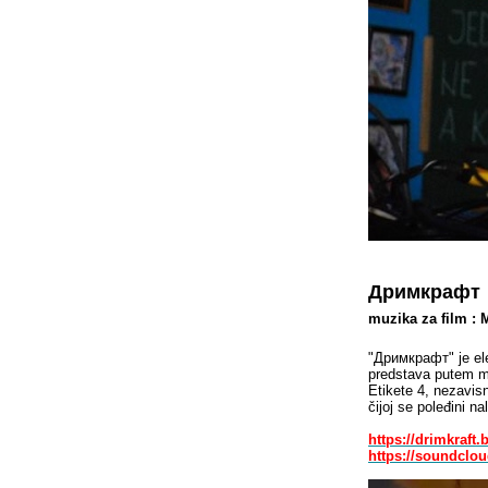
Дримкрафт
muzika za film : 
"Дримкрафт" je ele
predstava putem muz
Etikete 4, nezavis
čijoj se poleđini n
https://drimkraf
https://soundclou