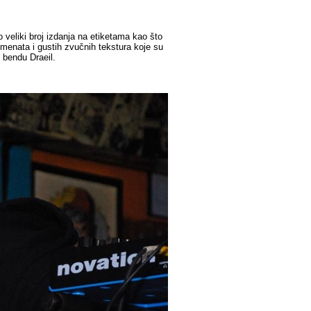
 veliki broj izdanja na etiketama kao što
menata i gustih zvučnih tekstura koje su
 bendu Draeil.