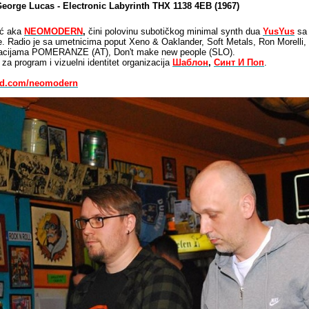
George Lucas - Electronic Labyrinth THX 1138 4EB (1967)
ić aka
NEOMODERN
,
čini polovinu subotičkog minimal synth dua
YusYus
sa 
e. Radio je sa umetnicima poput Xeno & Oaklander, Soft Metals, Ron Morelli, 
zacijama POMERANZE (AT), Don't make new people (SLO).
za program i vizuelni identitet organizacija
Шаблон
,
Синт И Поп
.
oud.com/neomodern