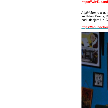
https://wb41.ba
Alg0rh1tm
je alias
su Urban Poetry, D
pod uticajem UK Ga
https://soundclo