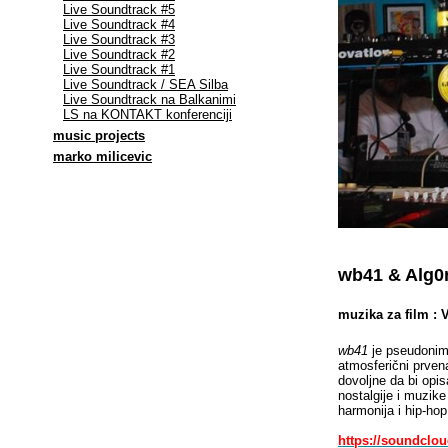
Live Soundtrack #5
Live Soundtrack #4
Live Soundtrack #3
Live Soundtrack #2
Live Soundtrack #1
Live Soundtrack / SEA Silba
Live Soundtrack na Balkanimi
LS na KONTAKT konferenciji
music projects
marko milicevic
wb41 & Alg0
muzika za film : 
wb41
je pseudonim 
atmosferični prvena
dovoljne da bi opis
nostalgije i muzike
harmonija i hip-hop
https://soundclo