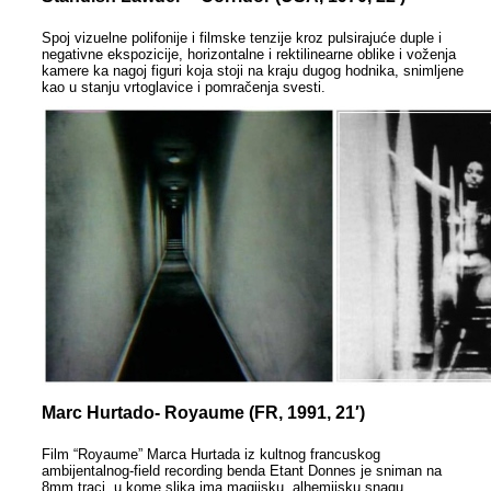
Spoj vizuelne polifonije i filmske tenzije kroz pulsirajuće duple i
negativne ekspozicije, horizontalne i rektilinearne oblike i voženja
kamere ka nagoj figuri koja stoji na kraju dugog hodnika, snimljene
kao u stanju vrtoglavice i pomračenja svesti.
Marc Hurtado- Royaume (FR, 1991, 21′)
Film “Royaume” Marca Hurtada iz kultnog francuskog
ambijentalnog-field recording benda Etant Donnes je sniman na
8mm traci, u kome slika ima magijsku, alhemijsku snagu