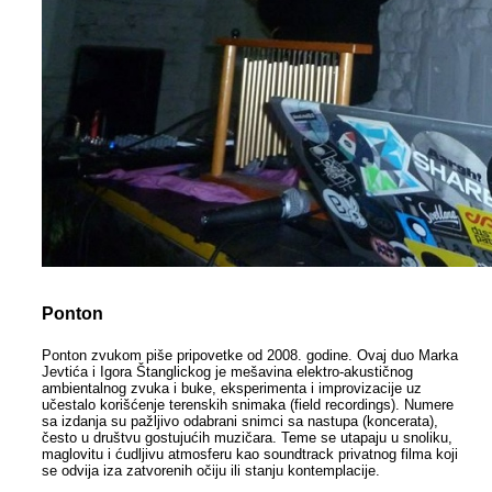
Ponton
Ponton zvukom piše pripovetke od 2008. godine. Ovaj duo Marka
Jevtića i Igora Štanglickog je mešavina elektro-akustičnog
ambientalnog zvuka i buke, eksperimenta i improvizacije uz
učestalo korišćenje terenskih snimaka (field recordings). Numere
sa izdanja su pažljivo odabrani snimci sa nastupa (koncerata),
često u društvu gostujućih muzičara. Teme se utapaju u snoliku,
maglovitu i ćudljivu atmosferu kao soundtrack privatnog filma koji
se odvija iza zatvorenih očiju ili stanju kontemplacije.