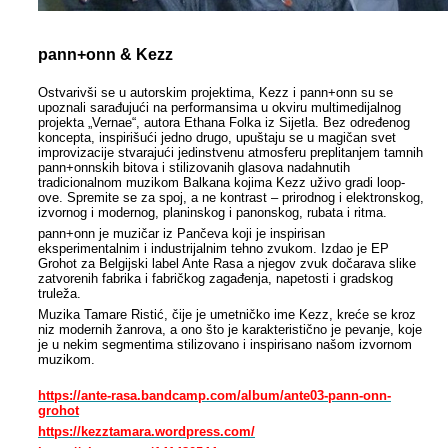
pann+onn & Kezz
Ostvarivši se u autorskim projektima, Kezz i pann+оnn su se
upoznali sarađujući na performansima u okviru multimedijalnog
projekta „Vernae“, autora Ethana Folka iz Sijetla. Bez određenog
koncepta, inspirišući jedno drugo, upuštaju se u magičan svet
improvizacije stvarajući jedinstvenu atmosferu preplitanjem tamnih
pann+onnskih bitova i stilizovanih glasova nadahnutih
tradicionalnom muzikom Balkana kojima Kezz uživo gradi loop-
ove. Spremite se za spoj, a ne kontrast – prirodnog i elektronskog,
izvornog i modernog, planinskog i panonskog, rubata i ritma.
pann+onn je muzičar iz Pančeva koji je inspirisan
eksperimentalnim i industrijalnim tehno zvukom. Izdao je EP
Grohot za Belgijski label Ante Rasa a njegov zvuk dočarava slike
zatvorenih fabrika i fabričkog zagađenja, napetosti i gradskog
truleža.
Muzika Tamare Ristić, čije je umetničko ime Kezz, kreće se kroz
niz modernih žanrova, a ono što je karakteristično je pevanje, koje
je u nekim segmentima stilizovano i inspirisano našom izvornom
muzikom.
https://ante-rasa.bandcamp.com/album/ante03-pann-onn-
grohot
https://kezztamara.wordpress.com/