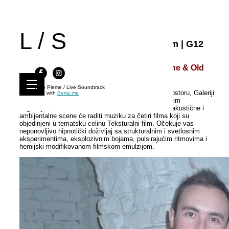
L / S
Live Soundtrack 11 | Teksturalni film | G12
Hub, 4.12.2015.
Pann+onn & Kezz, Ponton, Rage Blanche & Old
Soviet Dogs Orchestra
Kino Pleme / Live Soundtrack
Prvo izdanje u drugoj godini održaće se u novom prostoru, Galeriji
Built with
Berta.me
G12 HUB, poznatoj po intermedijskim i audiovizuelnim
događajima, a muzičari sa naše elektronske-elektroakustične i
ambijentalne scene će raditi muziku za četiri filma koji su
objedinjeni u tematsku celinu Teksturalni film. Očekuje vas
neponovljivo hipnotički doživljaj sa strukturalnim i svetlosnim
eksperimentima, eksplozivnim bojama, pulsirajućim ritmovima i
hemijski modifikovanom filmskom emulzijom.