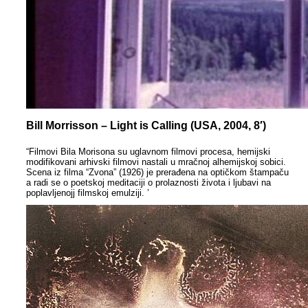
Bill Morrisson – Light is Calling (USA, 2004, 8′)
“Filmovi Bila Morisona su uglavnom filmovi procesa, hemijski
modifikovani arhivski filmovi nastali u mračnoj alhemijskoj sobici.
Scena iz filma “Zvona” (1926) je prerađena na optičkom štampaču
a radi se o poetskoj meditaciji o prolaznosti života i ljubavi na
poplavljenojj filmskoj emulziji. ’