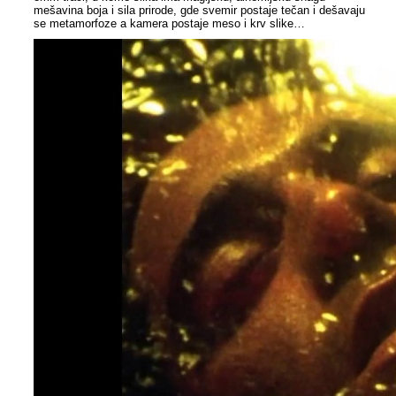
mešavina boja i sila prirode, gde svemir postaje tečan i dešavaju
se metamorfoze a kamera postaje meso i krv slike…