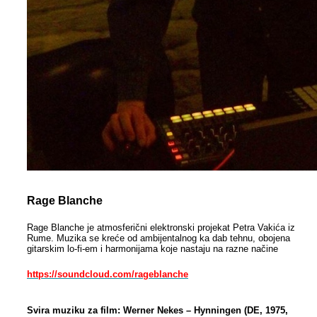
Rage Blanche
Rage Blanche je atmosferični elektronski projekat Petra Vakića iz
Rume. Muzika se kreće od ambijentalnog ka dab tehnu, obojena
gitarskim lo-fi-em i harmonijama koje nastaju na razne načine
https://soundcloud.com/rageblanche
Svira muziku za film: Werner Nekes – Hynningen (DE, 1975,