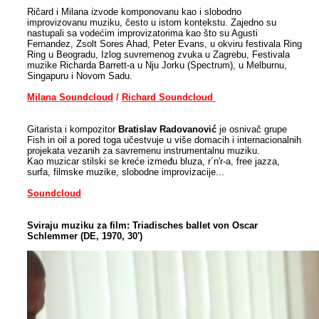
Ričard i Milana izvode komponovanu kao i slobodno
improvizovanu muziku, često u istom kontekstu. Zajedno su
nastupali sa vodećim improvizatorima kao što su Agusti
Fernandez, Zsolt Sores Ahad, Peter Evans, u okviru festivala Ring
Ring u Beogradu, Izlog suvremenog zvuka u Zagrebu, Festivala
muzike Richarda Barrett-a u Nju Jorku (Spectrum), u Melburnu,
Singapuru i Novom Sadu.
Milana Soundcloud
/
Richard Soundcloud
Gitarista i kompozitor
Bratislav Radovanović
je osnivač grupe
Fish in oil a pored toga učestvuje u više domacih i internacionalnih
projekata vezanih za savremenu instrumentalnu muziku.
Kao muzicar stilski se kreće između bluza, r´n'r-a, free jazza,
surfa, filmske muzike, slobodne improvizacije...
Soundcloud
Sviraju muziku za film: Triadisches ballet von Oscar
Schlemmer (DE, 1970, 30')