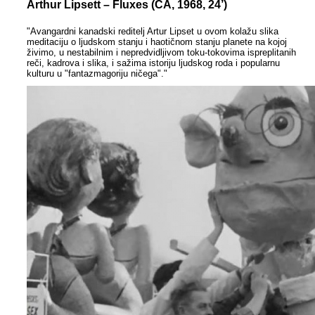
Arthur Lipsett – Fluxes (CA, 1968, 24’)
"Avangardni kanadski reditelj Artur Lipset u ovom kolažu slika
meditaciju o ljudskom stanju i haotičnom stanju planete na kojoj
živimo, u nestabilnim i nepredvidljivom toku-tokovima ispreplitanih
reči, kadrova i slika, i sažima istoriju ljudskog roda i popularnu
kulturu u "fantazmagoriju ničega"."