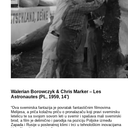
Walerian Borowczyk & Chris Marker – Les
Astronautes (PL, 1959, 14’)
“Ova svemirska fantazija je povratak fantastičnim filmovima
Melijesa, a priča kolažnu priču o pronalazaču koji pravi svemirsku
letelicu te sa svojom sovom leti u svemir i spašava mali svemirski
brod, a film je delimično i parodija na poziciju Poljske između
Zapada i Rusije u posleratnoj klimi i trci u tehnološkim inovacijama