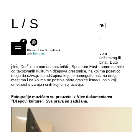
L / S
Live Soundtrack 25 | Džepovi kulture |
Spectrum East, 2.5.2017.
Milana Zarić, Richard Barrett & Bratislav
Radovanović, Ex-You, O.S.D
Kino Pleme / Live Soundtrack
Veliki deo kulturnog života Beograda odvija se u pravom
Built with
Berta.me
undergroundu - daleko od institucija ili bilo kakvog budžetskog ili
projektnog finansiranja. Matrijaršija, Kvaka 22, Kombinat, Buto
ples, Dorćolsko narodno pozorište, Spectrum East - samo su neki
od takozvanih kullturnih džepova prestonice, na kojima posetioci
mogu da uživaju u sadržajima koje je nemoguće naći na drugim
mestima i na kojima ne postoje oštre granice između onih koji
umetnost stvaraju i onih koji u njoj uživaju.
Fotografije muzičara su preuzete iz Vice dokumentarca
"Džepovi kulture". Sva prava su zadržana.