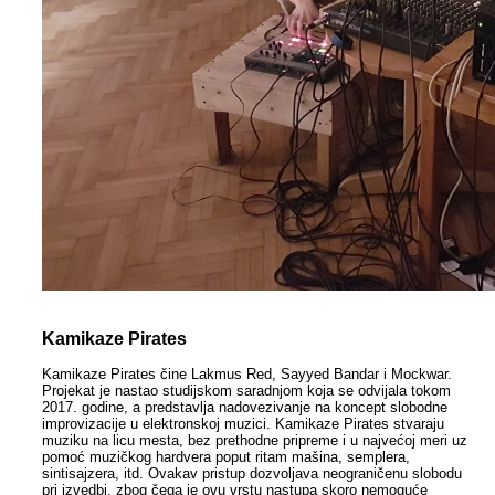
Kamikaze Pirates
Kamikaze Pirates čine Lakmus Red, Sayyed Bandar i Mockwar.
Projekat je nastao studijskom saradnjom koja se odvijala tokom
2017. godine, a predstavlja nadovezivanje na koncept slobodne
improvizacije u elektronskoj muzici. Kamikaze Pirates stvaraju
muziku na licu mesta, bez prethodne pripreme i u najvećoj meri uz
pomoć muzičkog hardvera poput ritam mašina, semplera,
sintisajzera, itd. Ovakav pristup dozvoljava neograničenu slobodu
pri izvedbi, zbog čega je ovu vrstu nastupa skoro nemoguće