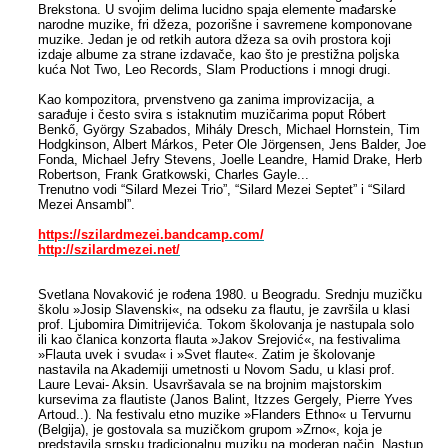
Brekstona. U svojim delima lucidno spaja elemente mađarske
narodne muzike, fri džeza, pozorišne i savremene komponovane
muzike. Jedan je od retkih autora džeza sa ovih prostora koji
izdaje albume za strane izdavače, kao što je prestižna poljska
kuća Not Two, Leo Records, Slam Productions i mnogi drugi.
Kao kompozitora, prvenstveno ga zanima improvizacija, a
sarađuje i često svira s istaknutim muzičarima poput Róbert
Benkő, György Szabados, Mihály Dresch, Michael Hornstein, Tim
Hodgkinson, Albert Márkos, Peter Ole Jörgensen, Jens Balder, Joe
Fonda, Michael Jefry Stevens, Joelle Leandre, Hamid Drake, Herb
Robertson, Frank Gratkowski, Charles Gayle...
Trenutno vodi “Silard Mezei Trio”, “Silard Mezei Septet” i “Silard
Mezei Ansambl”.
https://szilardmezei.bandcamp.com/
http://szilardmezei.net/
Svetlana Novaković je rođena 1980. u Beogradu. Srednju muzičku
školu »Josip Slavenski«, na odseku za flautu, je završila u klasi
prof. Ljubomira Dimitrijevića. Tokom školovanja je nastupala solo
ili kao članica konzorta flauta »Jakov Srejović«, na festivalima
»Flauta uvek i svuda« i »Svet flaute«. Zatim je školovanje
nastavila na Akademiji umetnosti u Novom Sadu, u klasi prof.
Laure Levai- Aksin. Usavršavala se na brojnim majstorskim
kursevima za flautiste (Janos Balint, Itzzes Gergely, Pierre Yves
Artoud..). Na festivalu etno muzike »Flanders Ethno« u Tervurnu
(Belgija), je gostovala sa muzičkom grupom »Zrno«, koja je
predstavila srpsku tradicionalnu muziku na moderan način. Nastup