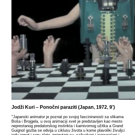
Jodži Kuri – Ponočni paraziti (Japan, 1972, 9’)
"Japanski animator je poznat po svojoj fasciniranosti sa slikama
Boša i Brojgela, u ovoj animaciji svet je predstavljen kao mesto
neprestanog predatorskog instinkta i karnivornog užitka a Grand
Guignol gozba se odvija u ciklusu života u kome plavoliki živuljci
jedu izmet i seru zlato, progutani su, sažvakani i ispovraćani i