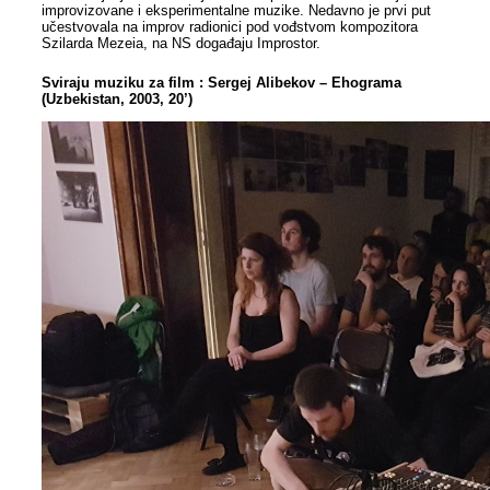
improvizovane i eksperimentalne muzike. Nedavno je prvi put
učestvovala na improv radionici pod vođstvom kompozitora
Szilarda Mezeia, na NS događaju Improstor.
Sviraju muziku za film : Sergej Alibekov – Ehograma
(Uzbekistan, 2003, 20’)