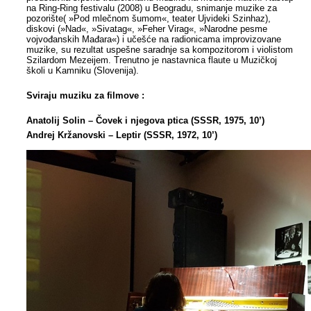
na Ring-Ring festivalu (2008) u Beogradu, snimanje muzike za
pozorište( »Pod mlečnom šumom«, teater Ujvideki Szinhaz),
diskovi (»Nad«, »Sivatag«, »Feher Virag«, »Narodne pesme
vojvođanskih Mađara«) i učešće na radionicama improvizovane
muzike, su rezultat uspešne saradnje sa kompozitorom i violistom
Szilardom Mezeijem. Trenutno je nastavnica flaute u Muzičkoj
školi u Kamniku (Slovenija).
Sviraju muziku za filmove :
Anatolij Solin – Čovek i njegova ptica (SSSR, 1975, 10’)
Andrej Kržanovski – Leptir (SSSR, 1972, 10’)