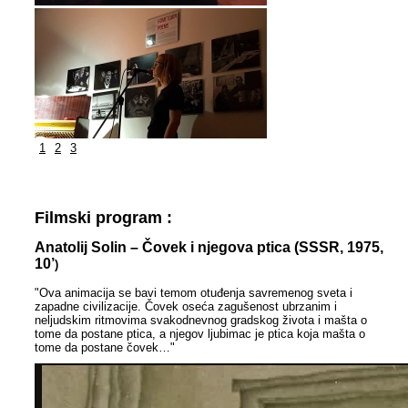
1
2
3
Filmski program :
Anatolij Solin – Čovek i njegova ptica (SSSR, 1975,
10’
)
"Ova animacija se bavi temom otuđenja savremenog sveta i
zapadne civilizacije. Čovek oseća zagušenost ubrzanim i
neljudskim ritmovima svakodnevnog gradskog života i mašta o
tome da postane ptica, a njegov ljubimac je ptica koja mašta o
tome da postane čovek…"