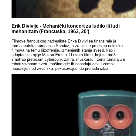
Erik Divivije - Mehanički koncert za ludilo ili ludi
mehanizam (Francuska, 1963, 20’)
Filmove francuskog nadrealiste Erika Divivijea finansirala je
farmaceutska kompanija Sandoz, a za njih je proizveo nekoliko
filmova na temu šizofrenije, izmenjenih stanja svesti, kao i
adaptaciju knjige Maksa Ernsta. U ovom filmu, koji se može
smatrati pretečom cyberpunk žanra, muškarac i žena tumaraju u
robotizovanom svetu mašina gde ih napadaju cevi i zombiji
napravljeni od zvučnika, pokušavajući da pronađu izlaz..