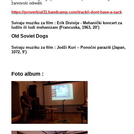
žanrovski odrediti.
https://proverbial11.bandcamp.com/track/i-dont-have-a-sack
Sviraju muziku za film :
Erik Divivije - Mehanički koncert za
ludilo ili ludi mehanizam (Francuska, 1963, 20’)
Old Soviet Dogs
Sviraju muziku za film :
Jodži Kuri – Ponoćni paraziti (Japan,
1072, 9’)
Foto album :