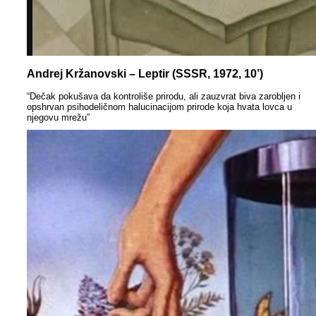
Andrej Kržanovski – Leptir (SSSR, 1972, 10’)
“Dečak pokušava da kontroliše prirodu, ali zauzvrat biva zarobljen i
opshrvan psihodeličnom halucinacijom prirode koja hvata lovca u
njegovu mrežu”