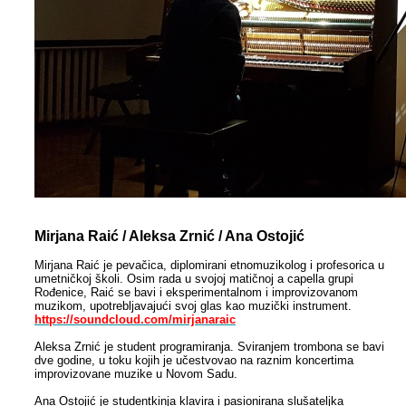
Mirjana Raić / Aleksa Zrnić / Ana Ostojić
Mirjana Raić je pevačica, diplomirani etnomuzikolog i profesorica u
umetničkoj školi. Osim rada u svojoj matičnoj a capella grupi
Rođenice, Raić se bavi i eksperimentalnom i improvizovanom
muzikom, upotrebljavajući svoj glas kao muzički instrument.
https://soundcloud.com/mirjanaraic
Aleksa Zrnić je student programiranja. Sviranjem trombona se bavi
dve godine, u toku kojih je učestvovao na raznim koncertima
improvizovane muzike u Novom Sadu.
Ana Ostojić je studentkinja klavira i pasionirana slušateljka