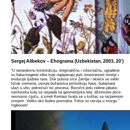
Sergej Alibekov – Ehograma (Uzbekistan, 2003, 20’)
“U nenarativnu konstrukciju, enigmatičnu i višeznačnu, ugrađene
su halucinogene slike koje napipavaju puls onostranosti istorije i
evolucije ljudske rase. Dok pulsira srce Zemlje i okreće se veliki
točak vremena, usnula božanstva prisluškuju haos, bubamara
ulazi u uho, pokrećući niz procesa, Bezočni jedu zelene jabuke,
vavilonska kula se raspada na geometrijska tela, džinovske ptice
nesnosno cijuču, a smeli Kentaur hvata se u koštac sa razjarenom
svinjom. Veliko oko budno posmatra. Fetus se razvija u mozgu.”
/ngbooart/