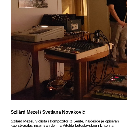
Szilárd Mezei / Svetlana Novaković
Szilárd Mezei, violista i kompozitor iz Sente, najčešće je opisivan
kao stvaralac inspirisan delima Vitolda Lutoslavskog i Entonija