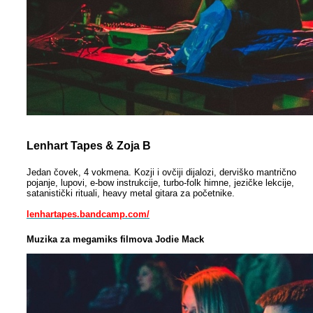
Lenhart Tapes & Zoja B
Jedan čovek, 4 vokmena. Kozji i ovčiji dijalozi, derviško mantrično
pojanje, lupovi, e-bow instrukcije, turbo-folk himne, jezičke lekcije,
satanistički rituali, heavy metal gitara za početnike.
lenhartapes.bandcamp.com/
Muzika za megamiks filmova Jodie Mack