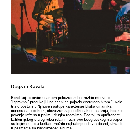
Dogs in Kavala
Bend koji je prvim udarcem pokazao zube, razbio mitove o
"ispravnoj" produkciji i na sceni se pojavio evergreen hitom "Hvala
ti što postojiš". Njihove nastupe karakteriše bliska dinamika
odnosa sa publikom, obavezan zajednički naklon na kraju, horsko
pevanje refrena u prvim i drugim redovima. Postoji ta opuštenost
kalifornijskog starog rokenrola i mračni veo beogradskog nju vejva
sa kojim su se u koštac, možda najhrabrije od svih dosad, uhvatili
u pesmama sa nadolazećeg albuma.