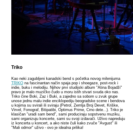
Triko
Kao neki zagubljeni kanadski bend s početka novog milenijuma
TRIKO
na fascinantan način spaja pop i shoegaze, post-rock i
indie, buku i melodiju. Njihov prvi studijski album "Atina Bojadži"
pravo je malo muzičko čudo u moru istih stvari svuda oko nas.
Triko čine Boki, Zaz i Buki, a zajedno sa sobom u zvuk grupe
unose jednu malu indie enciklopediju beogradske scene i bendova
u kojima su svirali ili sviraju (Petrol, Zemlja Broj Devet, Kriške,
Virvel, Fonograf, Bitipatibi, Optimus Prime, Crno dete...). Triko je
klasičan "uradi sam bend", sami produciraju sopstvenu muziku,
sami organizuju koncerte, sami su svoji izdavači. Uživo napreduju
iz koncerta u koncert, a ako niste čuli kako zvuče "Avgust" ili
"Mali odmor" uživo - ovo je idealna prilika!