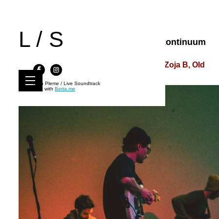
L / S
Live Soundtrack 42 | Psihodelični kontinuum
| CZKD, 17.11.2018.
Dogs in Kavala, Triko, Lenhart Tapes & Zoja B, Old
Soviet Dogs
Kino Pleme / Live Soundtrack
Built with
Berta.me