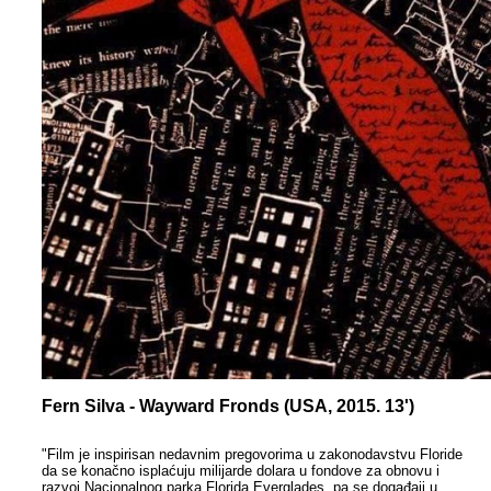
Fern Silva - Wayward Fronds (USA, 2015. 13')
"Film je inspirisan nedavnim pregovorima u zakonodavstvu Floride
da se konačno isplaćuju milijarde dolara u fondove za obnovu i
razvoj Nacionalnog parka Florida Everglades, pa se događaji u