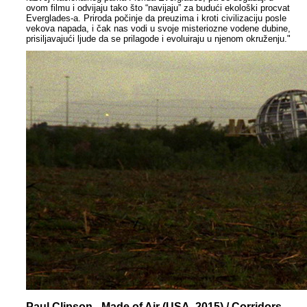
ovom filmu i odvijaju tako što “navijaju” za budući ekološki procvat
Everglades-a. Priroda počinje da preuzima i kroti civilizaciju posle
vekova napada, i čak nas vodi u svoje misteriozne vodene dubine,
prisiljavajući ljude da se prilagode i evoluiraju u njenom okruženju."
Paul Clipson - Made of Air (USA, 2015) / Corridors