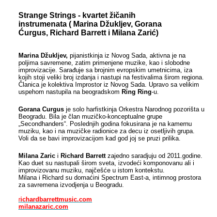
Strange Strings - kvartet žičanih
instrumenata ( Marina Džukljev, Gorana
Ćurgus, Richard Barrett i Milana Zarić
)
Marina Džukljev,
pijanistkinja iz Novog Sada, aktivna je na
poljima savremene, zatim primenjene muzike, kao i slobodne
improvizacije. Sarađuje sa brojnim evropskim umetnicima, iza
kojih stoji veliki broj izdanja i nastupi na festivalima širom regiona.
Članica je kolektiva Improstor iz Novog Sada. Upravo sa velikim
uspehom nastupila na beogradskom
Ring Ring
-u
.
Gorana Curgus
je solo harfistkinja Orkestra Narodnog pozorišta u
Beogradu. Bila je član muzičko-konceptualne grupe
„Secondhanders“. Poslednjih godina fokusirana je na kamernu
muziku, kao i na muzičke radionice za decu iz osetljivih grupa.
Voli da se bavi improvizacijom kad god joj se pruzi prilika.
Milana Zaric
i
Richard Barrett
zajedno saradjuju od 2011.godine.
Kao duet su nastupali širom sveta, izvodeći komponovanu ali i
improvizovanu muziku, najčešće u istom kontekstu.
Milana i Richard su domaćini Spectrum East-a, intimnog prostora
za savremena izvodjenja u Beogradu.
r
ichardbarrettmusic.com
milanazaric.com