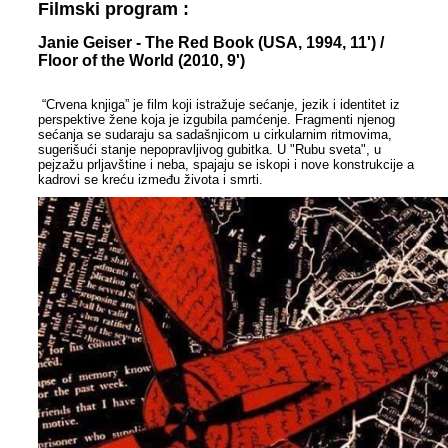
Filmski program :
Janie Geiser - The Red Book (USA, 1994, 11') /
Floor of the World (2010, 9')
“Crvena knjiga” je film koji istražuje sećanje, jezik i identitet iz
perspektive žene koja je izgubila pamćenje. Fragmenti njenog
sećanja se sudaraju sa sadašnjicom u cirkularnim ritmovima,
sugerišući stanje nepopravljivog gubitka. U "Rubu sveta", u
pejzažu prljavštine i neba, spajaju se iskopi i nove konstrukcije a
kadrovi se kreću između života i smrti.