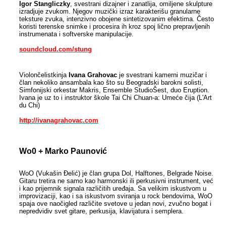
Igor Stangliczky
, svestrani dizajner i zanatlija, omiljene skulpture
izradjuje zvukom. Njegov muzički izraz karakterišu granularne
teksture zvuka, intenzivno obojene sintetizovanim efektima. Često
koristi terenske snimke i procesira ih kroz spoj lično prepravljenih
instrumenata i softverske manipulacije.
soundcloud.com/stung
Violončelistkinja
Ivana Grahovac
je svestrani kamerni muzičar i
član nekoliko ansambala kao što su Beogradski barokni solisti,
Simfonijski orkestar Makris,
Ensemble StudioŠest,
duo Eruption.
Ivana je uz to i instruktor škole Tai Chi Chuan-a: Umeće čija (L'Art
du Chi)
http://ivanagrahovac.com
Wo0 + Marko Paunović
WoO (Vukašin Đelić) je član grupa Dol, Halftones, Belgrade Noise.
Gitaru tretira ne samo kao harmonski ili perkusivni instrument, već
i kao prijemnik signala različitih uređaja. Sa velikim iskustvom u
improvizaciji, kao i sa iskustvom sviranja u rock bendovima, WoO
spaja ove naočigled različite svetove u jedan novi, zvučno bogat i
nepredvidiv svet gitare, perkusija, klavijatura i semplera.