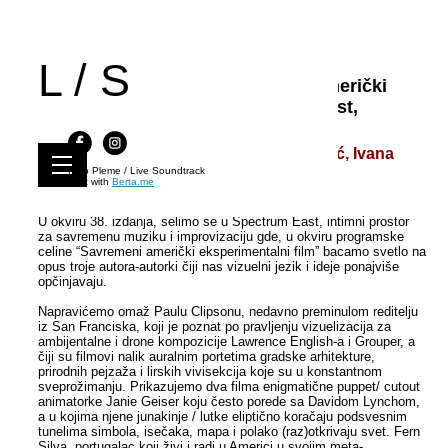
L / S
Live Soundtrack 38 | Savremeni američki
eksperimentalni film | Spectrum East,
26.5.2018.
Strange Strings, WoO & Marko Paunović, Ivana
Grahovac & Igor Stangliczky
Kino Pleme / Live Soundtrack
Built with
Berta.me
U okviru 38. izdanja, selimo se u Spectrum East, intimni prostor
za savremenu muziku i improvizaciju gde, u okviru programske
celine “Savremeni američki eksperimentalni film” bacamo svetlo na
opus troje autora-autorki čiji nas vizuelni jezik i ideje ponajviše
opčinjavaju.
Napravićemo omaž Paulu Clipsonu, nedavno preminulom reditelju
iz San Franciska, koji je poznat po pravljenju vizuelizacija za
ambijentalne i drone kompozicije Lawrence English-a i Grouper, a
čiji su filmovi nalik auralnim portetima gradske arhitekture,
prirodnih pejzaža i lirskih vivisekcija koje su u konstantnom
sveprožimanju. Prikazujemo dva filma enigmatične puppet/ cutout
animatorke Janie Geiser koju često porede sa Davidom Lynchom,
a u kojima njene junakinje / lutke eliptično koračaju podsvesnim
tunelima simbola, isečaka, mapa i polako (raz)otkrivaju svet. Fern
Silva, portugalac koji živi i radi u Americi u svojim meta-