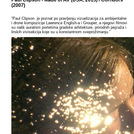
(2007)
“Paul Clipson je poznat po pravljenju vizuelizacija za ambijentalne
i drone kompozicije Lawrence English-a i Grouper, a njegovi filmovi
su nalik auralnim portetima gradske arhitekture, prirodnih pejzaža i
lirskih vivisekcija koje su u konstantnom sveprožimanju.”