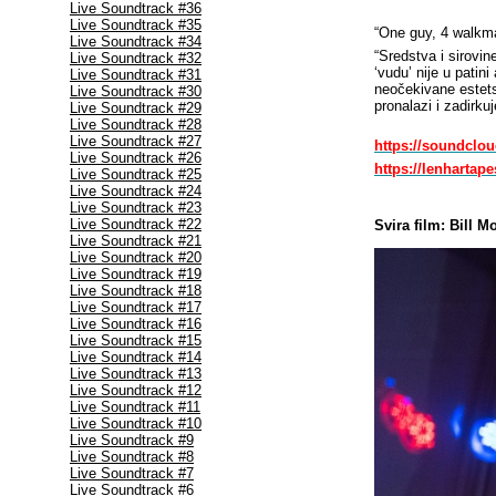
Live Soundtrack #36
Live Soundtrack #35
“One guy, 4 walkma
Live Soundtrack #34
“Sredstva i sirovin
Live Soundtrack #32
‘vudu’ nije u patin
Live Soundtrack #31
neočekivane estets
Live Soundtrack #30
pronalazi i zadirku
Live Soundtrack #29
Live Soundtrack #28
Live Soundtrack #27
https://soundclou
Live Soundtrack #26
https://lenharta
Live Soundtrack #25
Live Soundtrack #24
Live Soundtrack #23
Live Soundtrack #22
Svira film:
Bill M
Live Soundtrack #21
Live Soundtrack #20
Live Soundtrack #19
Live Soundtrack #18
Live Soundtrack #17
Live Soundtrack #16
Live Soundtrack #15
Live Soundtrack #14
Live Soundtrack #13
Live Soundtrack #12
Live Soundtrack #11
Live Soundtrack #10
Live Soundtrack #9
Live Soundtrack #8
Live Soundtrack #7
Live Soundtrack #6