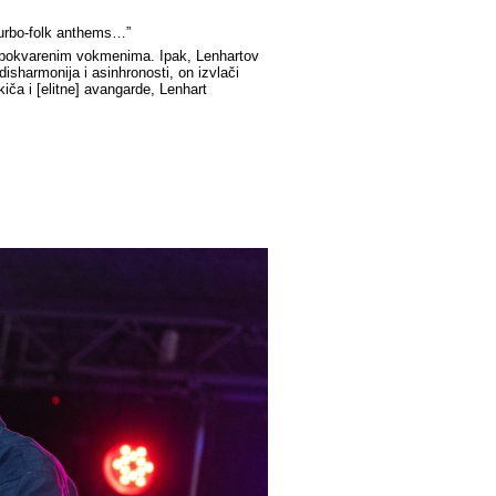
turbo-folk anthems…”
 na pokvarenim vokmenima. Ipak, Lenhartov
isharmonija i asinhronosti, on izvlači
iča i [elitne] avangarde, Lenhart