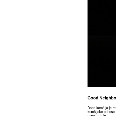
Good Neighbo
Dobri komšija je r
komšijske odnose i
panove frule.