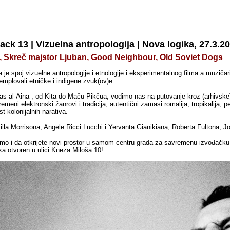
ck 13 | Vizuelna antropologija | Nova logika, 27.3.20
, Skreč majstor Ljuban, Good Neighbour, Old Soviet Dogs
e spoj vizuelne antropologije i etnologije i eksperimentalnog filma a muzičar
emplovali etničke i indigene zvuk(ov)e.
-al-Aina , od Kita do Maču Pikčua, vodimo nas na putovanje kroz (arhivske)
avremeni elektronski žanrovi i tradicija, autentični zamasi romalija, tropikalija,
st-kolonijalnih narativa.
lla Morrisona, Angele Ricci Lucchi i Yervanta Gianikiana, Roberta Fultona, J
o i da otkrijete novi prostor u samom centru grada za savremenu izvođačku
a otvoren u ulici Kneza Miloša 10!