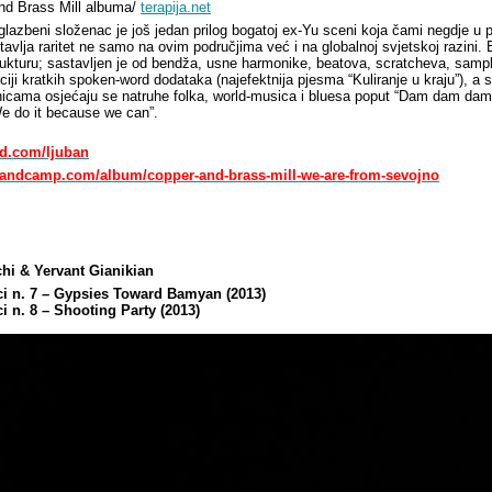
nd Brass Mill albuma/
terapija.net
lazbeni složenac je još jedan prilog bogatoj ex-Yu sceni koja čami negdje u pr
tavlja raritet ne samo na ovim područjima već i na globalnoj svjetskoj razini
ukturu; sastavljen je od bendža, usne harmonike, beatova, scratcheva, sampl
ciji kratkih spoken-word dodataka (najefektnija pjesma “Kuliranje u kraju”), a sti
icama osjećaju se natruhe folka, world-musica i bluesa poput “Dam dam dam”,
e do it because we can”.
ud.com/ljuban
bandcamp.com/album/copper-and-brass-mill-we-are-from-sevojno
hi & Yervant Gianikian
ci n. 7 – Gypsies Toward Bamyan (2013)
i n. 8 – Shooting Party (2013)