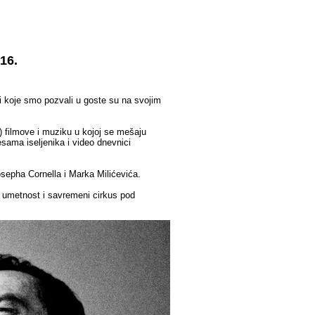
16.
i koje smo pozvali u goste su na svojim
 filmove i muziku u kojoj se mešaju
 pesama iseljenika i video dnevnici
osepha Cornella i Marka Milićevića.
 umetnost i savremeni cirkus pod