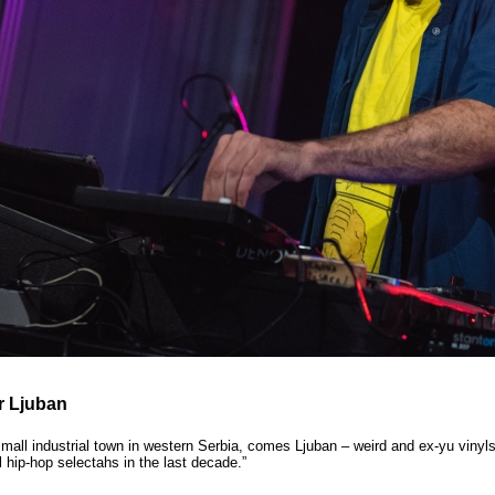
r Ljuban
mall industrial town in western Serbia, comes Ljuban – weird and ex-yu viny
al hip-hop selectahs in the last decade.”