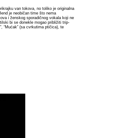
ikrajku van tokova, no toliko je originalna
. Bend je neobičan time što nema
ova i ženskog sporadičnog vokala koji ne
lski bi se donekle mogao približiti trip-
 “Mućak” (sa cvrkutima ptičica), te