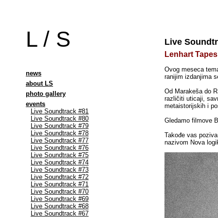
L / S
Live Soundtra
Lenhart Tapes
Ovog meseca tema j
news
ranijim izdanjima s
about LS
Od Marakeša do Ras
photo gallery
različiti uticaji, s
events
metaistorijskih i po
Live Soundtrack #81
Live Soundtrack #80
Gledamo filmove Bi
Live Soundtrack #79
Live Soundtrack #78
Takođe vas pozivam
Live Soundtrack #77
nazivom Nova logik
Live Soundtrack #76
Live Soundtrack #75
Live Soundtrack #74
Live Soundtrack #73
Live Soundtrack #72
Live Soundtrack #71
Live Soundtrack #70
Live Soundtrack #69
Live Soundtrack #68
Live Soundtrack #67