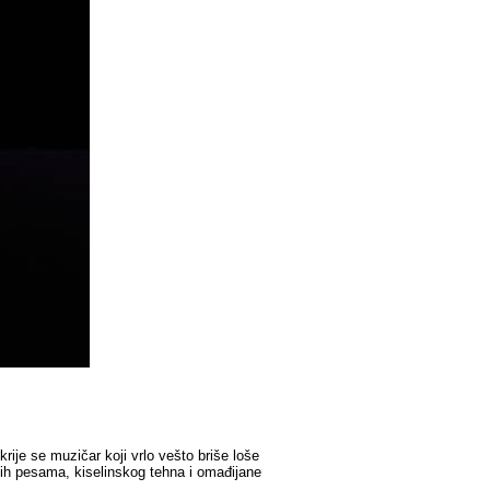
je se muzičar koji vrlo vešto briše loše
ih pesama, kiselinskog tehna i omađijane