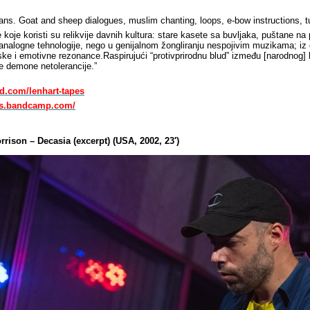
ns. Goat and sheep dialogues, muslim chanting, loops, e-bow instructions, 
e koje koristi su relikvije davnih kultura: stare kasete sa buvljaka, puštane
i analogne tehnologije, nego u genijalnom žongliranju nespojivim muzikama; iz d
ke i emotivne rezonance.Raspirujući “protivprirodnu blud” između [narodnog] k
je demone netolerancije.”
d.com/lenhart-tapes
pes.bandcamp.com/
orrison – Decasia (excerpt) (USA, 2002, 23′)