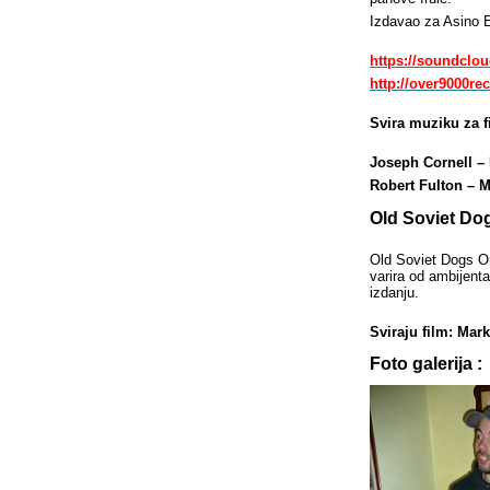
Izdavao za Asino E
https://soundcl
http://over9000r
Svira muziku za 
Joseph Cornell – 
Robert Fulton – M
Old Soviet Do
Old Soviet Dogs Or
varira od ambijenta
izdanju.
Sviraju film: Mark
Foto galerija :