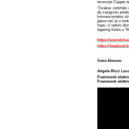
recenzija Copper a
“Ovakav zanimljiv g
da zasigurno preds
konvencionalnu str
pjeva već je u funk
hopu. U nekim dion
laganog funka u “W
https://soundclo
https://headnod.
Svira filmove:
Angela Ricci Lucc
Frammenti elettri
Frammenti elettric