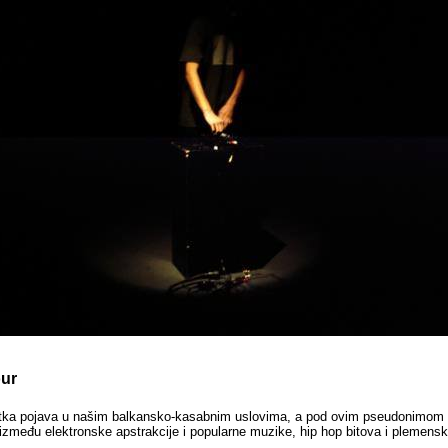
ur
etka pojava u našim balkansko-kasabnim uslovima, a pod ovim pseudonimom kri
zmeđu elektronske apstrakcije i popularne muzike, hip hop bitova i plemensk