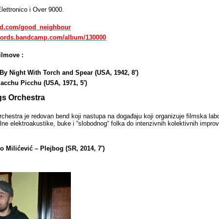
lettronico i Over 9000.
oud.com/good_neighbour
ecords.bandcamp.com/album/130000
filmove :
By Night With Torch and Spear (USA, 1942, 8′)
acchu Picchu (USA, 1971, 5′)
gs Orchestra
chestra je redovan bend koji nastupa na događaju koji organizuje filmska lab
lne elektroakustike, buke i “slobodnog“ folka do intenzivnih kolektivnih impro
o Milićević – Plejbog (SR, 2014, 7′)